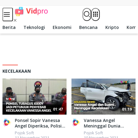
Skip to content
Berita
Teknologi
Ekonomi
Bencana
Kripto
Komp
KECELAKAAN
01:47
01:19
Ponsel Sopir Vanessa
Vanessa Angel
Angel Diperiksa, Polisi
Meninggal Dunia
Temukan Petunjuk
Kecelakaan di Tol
Pojok Soft
Pojok Soft
Penyebab Kecelakaan |
Jombang, Suami Ikut
11 November 2021
10 November 2021