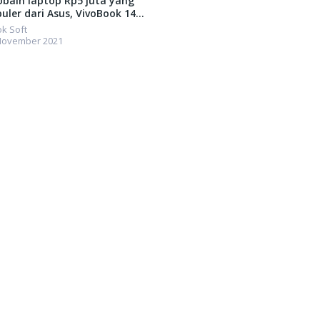
bain laptop Rp5 juta yang
uler dari Asus, VivoBook 14
0!
ok Soft
November 2021